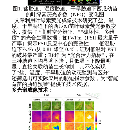
图1. 盐胁迫、温度胁迫、干旱胁迫下西瓜幼苗
的叶绿素荧光参数（NPQ）变化图
文章利用叶绿素荧光成像技术研究了盐、温
度、干旱胁迫下的西瓜幼苗叶绿素荧光参数变
化，提供了 “高时空分辨率、非破坏性、多维
度” 的光合生理数据：如Fv/Fm（PSII 最大量子
产率）揭示PSII反应中心的完整性——低温胁
迫下Fv/Fm从 0.81 降至 0.45，证明低温对 PSII
的破坏最严重；Rfd作为 “光合活力指标”，在
三种胁迫下均显著下降，且低温下下降最明
显，直接关联幼苗生长抑制。其不仅实现
了“盐、温度、干旱胁迫的动态监测与区分”，
还筛选出可实际应用的胁迫指示参数，为“智能
育苗的胁迫预警”提供了技术依据。
多光谱成像技术：