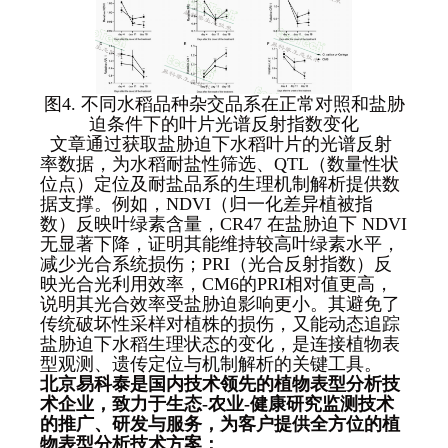
图4. 不同水稻品种杂交品系在正常对照和盐胁
迫条件下的叶片光谱反射指数变化
文章通过获取盐胁迫下水稻叶片的光谱反射
率数据，为水稻耐盐性筛选、QTL（数量性状
位点）定位及耐盐品系的生理机制解析提供数
据支撑。例如，NDVI（归一化差异植被指
数）反映叶绿素含量，CR47 在盐胁迫下 NDVI
无显著下降，证明其能维持较高叶绿素水平，
减少光合系统损伤；PRI（光合反射指数）反
映光合光利用效率，CM6的PRI相对值更高，
说明其光合效率受盐胁迫影响更小。其避免了
传统破坏性采样对植株的损伤，又能动态追踪
盐胁迫下水稻生理状态的变化，是连接植物表
型观测、遗传定位与机制解析的关键工具。
北京易科泰是国内技术领先的植物表型分析技
术企业，致力于生态-农业-健康研究监测技术
的推广、研发与服务，为客户提供全方位的植
物表型分析技术方案：