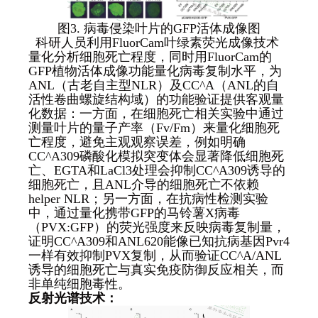
图3. 病毒侵染叶片的GFP活体成像图
科研人员利用FluorCam叶绿素荧光成像技术
量化分析细胞死亡程度，同时用FluorCam的
GFP植物活体成像功能量化病毒复制水平，为
ANL（古老自主型NLR）及CC^A（ANL的自
活性卷曲螺旋结构域）的功能验证提供客观量
化数据：一方面，在细胞死亡相关实验中通过
测量叶片的量子产率（Fv/Fm）来量化细胞死
亡程度，避免主观观察误差，例如明确
CC^A309磷酸化模拟突变体会显著降低细胞死
亡、EGTA和LaCl3处理会抑制CC^A309诱导的
细胞死亡，且ANL介导的细胞死亡不依赖
helper NLR；另一方面，在抗病性检测实验
中，通过量化携带GFP的马铃薯X病毒
（PVX:GFP）的荧光强度来反映病毒复制量，
证明CC^A309和ANL620能像已知抗病基因Pvr4
一样有效抑制PVX复制，从而验证CC^A/ANL
诱导的细胞死亡与真实免疫防御反应相关，而
非单纯细胞毒性。
反射光谱技术：