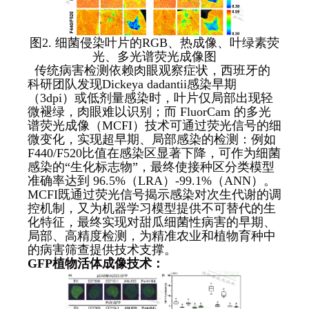
图2. 细菌侵染叶片的RGB、热成像、叶绿素荧
光、多光谱荧光成像图
传统病害检测依赖肉眼观察症状，西班牙的
科研团队发现Dickeya dadantii感染早期
（3dpi）或低剂量感染时，叶片仅局部出现轻
微褪绿，肉眼难以识别；而 FluorCam 的多光
谱荧光成像（MCFI）技术可通过荧光信号的细
微变化，实现超早期、局部感染的检测：例如
F440/F520比值在感染区显著下降，可作为细菌
感染的“生化标志物”，最终使接种区分类模型
准确率达到 96.5%（LRA）-99.1%（ANN）。
MCFI既通过荧光信号揭示感染对次生代谢的调
控机制，又为机器学习模型提供不可替代的生
化特征，最终实现对甜瓜细菌性病害的早期、
局部、高精度检测，为精准农业和植物育种中
的病害筛查提供技术支撑。
GFP
植物活体成像技术：