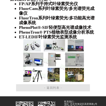
FP/AP
系列手持式叶绿素荧光仪
FluorCam
系列叶绿素荧光/
多光谱荧光成
像仪
FluorTron
系列叶绿素荧光/
多功能高光谱
成像系统
PhenoPlot®-SIF
轻便型高光谱成像技术
PhenoTron® PTS
植物表型成像分析系统
ET-LEDIF
叶绿素荧光监测系统
- 返回列表 -
联系我们：
地址: 北京市海淀区高里掌路3号