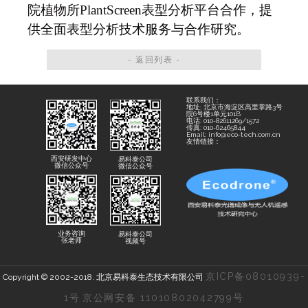
院植物所PlantScreen表型分析平台合作，提
供全面表型分析技术服务与合作研究。
- 返回列表 -
联系我们：
地址: 北京市海淀区高里掌路3号
院6号楼1单元101B
电话: 010-82611269/1572
传真: 010-62465844
Email: info@eco-tech.com.cn
友情链接：
西安研发中心
易科泰公司
微信公众号
微信公众号
业务咨询
易科泰公司
张老师
视频号
京ICP备08010939-
Copyright © 2002-2018. 北京易科泰生态技术有限公司
1号
京公网安备 11010802042799号