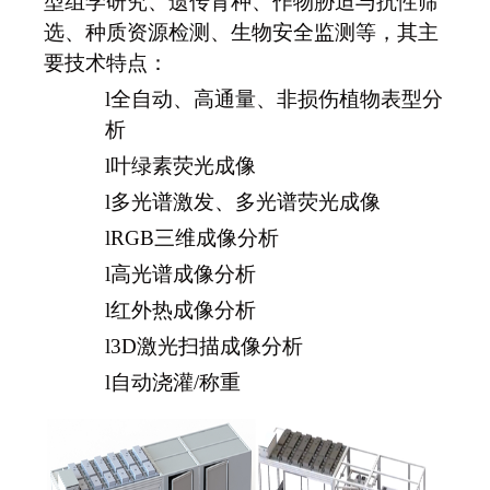
型组学研究、遗传育种、作物胁迫与抗性筛
选、种质资源检测、生物安全监测等，其主
要技术特点：
l
全自动、高通量、非损伤植物表型分
析
l
叶绿素荧光成像
l
多光谱激发、多光谱荧光成像
l
RGB
三维成像分析
l
高光谱成像分析
l
红外热成像分析
l
3D
激光扫描成像分析
l
自动浇灌/称重