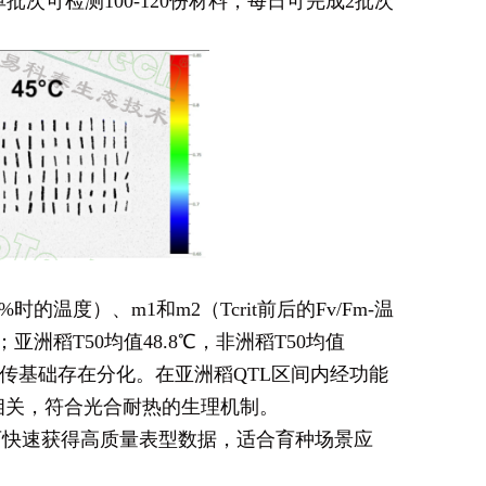
单批次可检测100-120份材料，每日可完成2批次
的温度）、m1和m2（Tcrit前后的Fv/Fm-温
；亚洲稻T50均值48.8℃，非洲稻T50均值
热遗传基础存在分化。在亚洲稻QTL区间内经功能
路相关，符合光合耐热的生理机制。
，可快速获得高质量表型数据，适合育种场景应