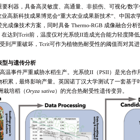
重要利器，具备高灵敏度、高通量、非损伤、可视化/数字
农业高新科技成果博览会“重大农业成果新技术”、中国农
成像技术方案，同时具备 Thermo-RGB 成像融合
t。在达到Tcrit前，温度仅对光系统II造成光合能力轻
开始受到严重破坏，Tcrit可作为植物热耐受性的阈值而对其
表型与遗传分析
温事件严重威胁水稻生产。光系统II（PSII）是光合
物积累，最终影响产量。英国诺丁汉大学测试了一套基于
洲栽培稻（
Oryza sativa
）的光合热耐受性遗传变异。