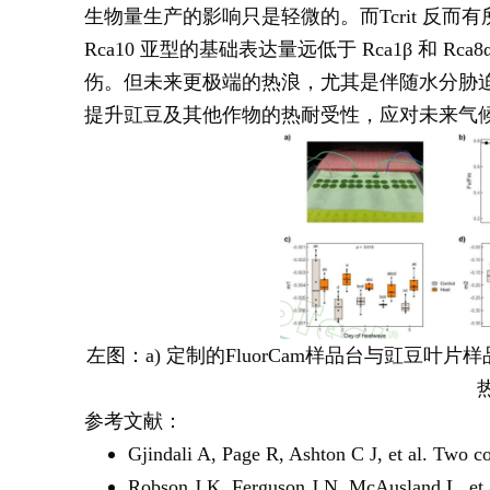
生物量生产的影响只是轻微的。而Tcrit 反
Rca10 亚型的基础表达量远低于 Rca1β 和 R
伤。但未来更极端的热浪，尤其是伴随水分胁
提升豇豆及其他作物的热耐受性，应对未来气
左图：a) 定制的FluorCam样品台与豇豆叶片样品；
参考文献：
Gjindali A, Page R, Ashton C J, et al. Two c
Robson J K, Ferguson J N, McAusland L, et al