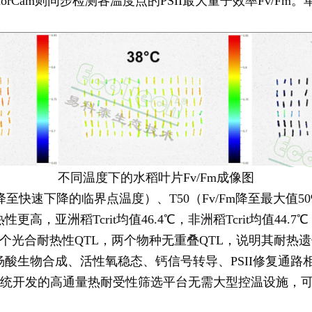
orCam则同步检测各温度点的PSII最大量子效率Fv/Fm。
不同温度下的水稻叶片Fv/Fm成像图
至快速下降的临界点温度）、T50（Fv/Fm降至最大值50%时
亚洲稻Tcrit均值46.4℃，非洲稻Tcrit均值44.7℃
15个光合耐热性QTL，两个物种无重叠QTL，说明其耐
杨酸生物合成、活性氧稳态、钙信号转导、PSII修复通
成像系统开发的高通量热耐受性筛选平台无需大型控温设施