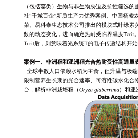
（包括藻类）生物与非生物胁迫及抗性筛选的
社“千城百企”新质生产力优秀案例、中国杨凌
荣。易科泰生态技术公司推出的模块式叶绿素荧光
数的动态变化，进而确定热耐受临界温度Tcri
Tcrit后，则意味着光系统II的电子传递结构
案例一、非洲稻和亚洲稻光合热耐受性高通量
全球半数人口依赖水稻为主食，但升温与极端高
限制营养生长期的光合速率、可溶性碳水化合
台，解析非洲栽培稻（
Oryza glaberrima
）和亚