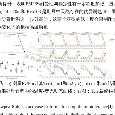
而有所提升，表明PSII 热耐受性与稳定性有一定程度加强
ca8α。Rca10α 和 Rca10β 是豇豆中天然存在的优异耐
迫导致叶温进一步升高时，这两个亚型的低丰度会限制耐
候变化下的极端高温胁迫
b) 测量Fv/Fm计算Tcrit、m1和m2；c)、d) m1和m
热浪处理过程中的温度-荧光动态曲线；右图：Tcrit最终结
owpea Rubisco activase isoforms for crop thermotolerance[J]
. Chlorophyll fluorescence-based high-throughput phenotyping