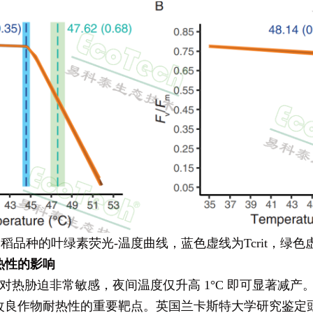
稻品种的叶绿素荧光-温度曲线，蓝色虚线为Tcrit，绿色虚
热性的影响
非常敏感，夜间温度仅升高 1°C 即可显著减产。Rca（Ru
良作物耐热性的重要靶点。英国兰卡斯特大学研究鉴定豇豆