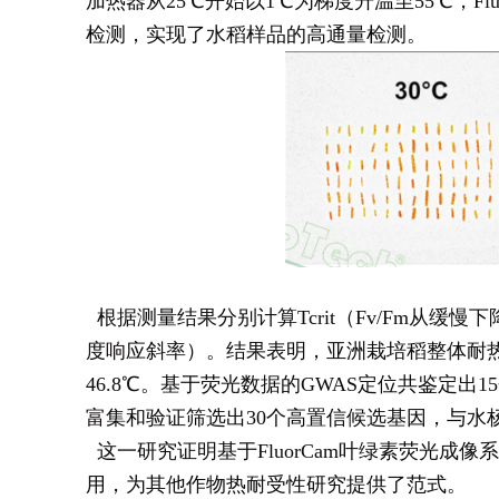
加热器从25℃开始以1℃为梯度升温至55℃，Flu
检测，实现了水稻样品的高通量检测。
根据测量结果分别计算Tcrit（Fv/Fm从缓慢下降
度响应斜率）。结果表明，亚洲栽培稻整体耐热性更高，
46.8℃。基于荧光数据的GWAS定位共鉴定出
富集和验证筛选出30个高置信候选基因，与水
这一研究证明基于FluorCam叶绿素荧光
用，为其他作物热耐受性研究提供了范式。