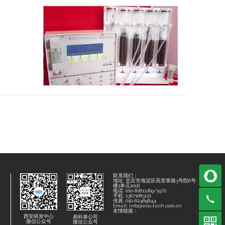
联系我们：
地址: 北京市海淀区高里掌路3号院6号
楼1单元101B
电话: 010-82611269/1572
手机: 13671083121
传真: 010-62465844
Email: info@eco-tech.com.cn
友情链接：
西安研发中心
易科泰公司
微信公众号
微信公众号