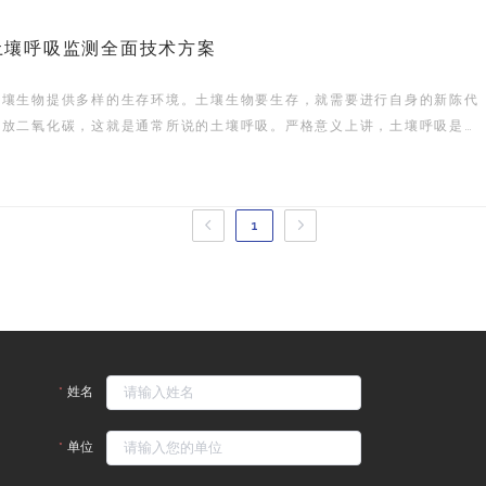
土壤呼吸监测全面技术方案
土壤生物提供多样的生存环境。土壤生物要生存，就需要进行自身的新陈代
释放二氧化碳，这就是通常所说的土壤呼吸。严格意义上讲，土壤呼吸是指
的所有代谢作用。土壤呼吸的生物学过程包括植物根系的呼吸、土壤微生物
1
姓名
单位