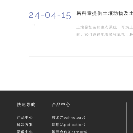
24-04-15
易科泰提供土壤动物及
→
土壤是复杂的生态系统，可为
谢。它们通过地表吸收氧气，
未被扰动土壤中产生二氧化碳
的呼吸和土壤动物的呼吸。
快速导航
产品中心
产品中心
技术(Technology)
解决方案
应用(Application)
新闻中心
国际合作(Partners)