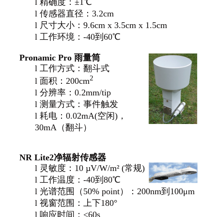
l
精确度：±1℃
l
传感器直径：3.2cm
l
尺寸大小：9.6cm x 3.5cm x 1.5cm
l
工作环境：-40到60℃
Pronamic Pro
雨量筒
l
工作方式：翻斗式
2
l
面积：200cm
l
分辨率：0.2mm/tip
l
测量方式：事件触发
l
耗电：0.02mA(空闲)，
30mA（翻斗）
NR Lite2
净辐射传感器
l
灵敏度：10 µV/W/m² (常规)
l
工作温度：-40到80℃
l
光谱范围（50% point）：200nm到100μm
l
视窗范围：上下180°
l
响应时间：<60s