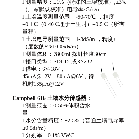
l
测量精度：±1%（特殊的土壤校准）,±3%
（厂家默认校准）电导率≤3ds/m
l
土壤温度测量范围：-50-70℃ ，精度
±0.1℃（0-40℃埋于土里时）±0.5℃（所有
量程）
l
土壤电导测量范围：1-3dS/m ，精度±
（度数的5%+0.05ds/m）
l
测量体积：7800ml 探针长度30cm
l
接口类型：SDI-12 或RS232
l
供电：6V-18V，
45mA@12V，80mA@6V，待
机时135μA@12V
Campbell 616
土壤水分传感器：
l
测量范围：0-50%体积含水
量
l
水分含量精度：±2.5%（普通土壤电导率
≤0.5ds/m）
l
分别率：0.1% VWC