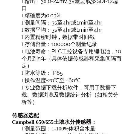
3x 0-24mV 3V
3xSDI-12
l
输出：
激励或
端
口
0.03%
l
精确度为
3s
4hr
1min
4hr
l
测量间隔：
至
或
至
3s
4hr
1min
4hr
l
数据平均：
至
或
至
l
内置精密时钟，数据带时间戳
100000
l
存储容量：
个测量纪录
PLC
10
l
电池寿命：
工控设备专用锂电池，
5
个月到
年（具体依据传感器和采集间隔而
定）
IP65
l
防水等级：
-20
+60
l
操作温度
℃至
℃
l
专业数据下载分析软件，可用于数据下
载、数据浏览及数据统计分析（如相关分
析等）
传感器选配
Campbell 650/655
土壤水分传感器：
l
测量范围：1-100%体积含水量