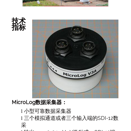
技术
指标
MicroLog
数据采集器：
l
小型可靠数据采集器
SDI-12
l
三个模拟通道或者三个输入端的
数
采