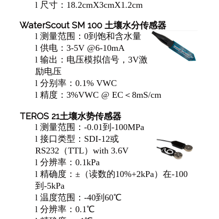
l
尺寸：18.2cmX3cmX1.2cm
WaterScout SM 100
土壤水分传感器
l
测量范围：0到饱和含水量
l
供电：3-5V @6-10mA
l
输出：电压模拟信号，3V激
励电压
l
分别率：0.1% VWC
l
精度：3%VWC @ EC＜8mS/cm
TEROS 21
土壤水势传感器
l
测量范围：-0.01到-100MPa
l
接口类型：SDI-12或
RS232（TTL）with 3.6V
l
分辨率：0.1kPa
l
精确度：±（读数的10%+2kPa）在-100
到-5kPa
l
温度范围：-40到60℃
l
分辨率：0.1℃