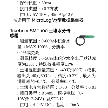
l
探针长度：30cm
l
接口类型：±0.7方波
l
供电：5V-18V，45mA@12V
MicroLog V3
※适用于
型数据采集器
Truebner SMT 100
土壤水分传
感器
l
测量范围：0-60%体积含水
量（MAX 100%，分辨率：
0.1%或更高
l
测量精度：0-50%体积含水率出厂默认精
度为±3%，特殊校准精度±1%
l
土壤温度测量范围： -40℃到80℃（模拟
输出为-40到60℃），精度±0.2℃，最大为
满量程的±0.4℃，分辨率0.01℃
l
土壤电介常数范围：1-80，分辨率：0.01
l
接口类型：RS485、模拟电压（0-
10V@12-24V）及SDI-12
l
供电：4-24V DC，电流：40mA