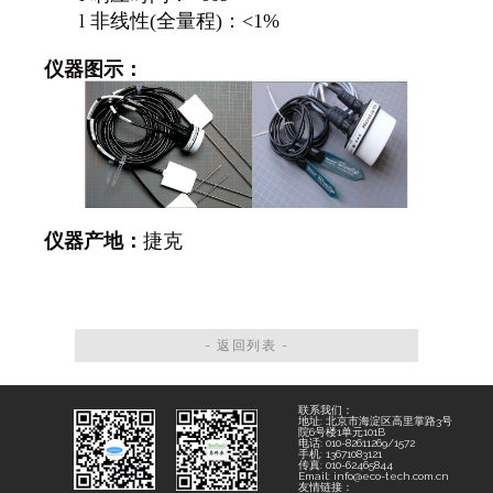
l
非线性(全量程)：<1%
仪器图示：
仪器产地：
捷克
- 返回列表 -
联系我们：
地址: 北京市海淀区高里掌路3号
院6号楼1单元101B
电话: 010-82611269/1572
手机: 13671083121
传真: 010-62465844
Email: info@eco-tech.com.cn
友情链接：