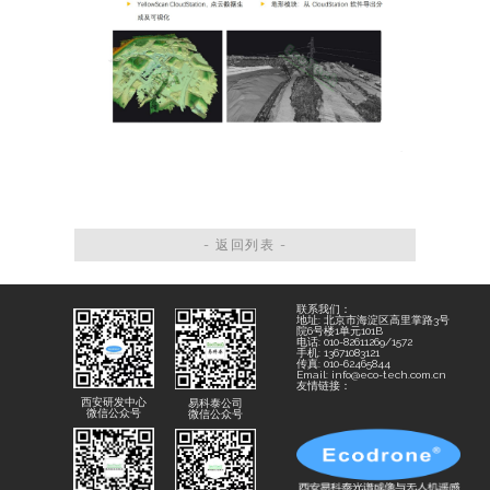
- 返回列表 -
联系我们：
地址: 北京市海淀区高里掌路3号
院6号楼1单元101B
电话: 010-82611269/1572
手机: 13671083121
传真: 010-62465844
Email: info@eco-tech.com.cn
友情链接：
西安研发中心
易科泰公司
微信公众号
微信公众号