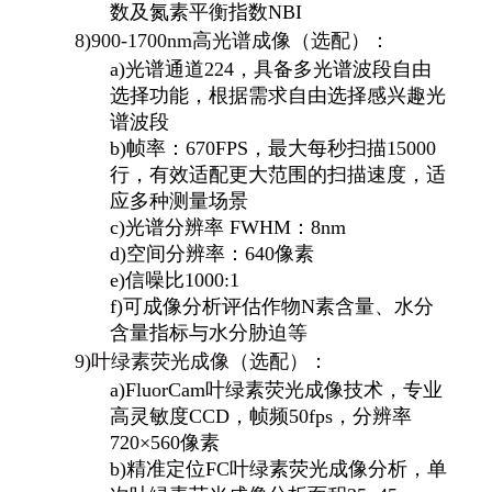
数及氮素平衡指数NBI
8)
900-1700nm
高光谱成像（选配）：
a)
光谱通道224，具备多光谱波段自由
选择功能，根据需求自由选择感兴趣光
谱波段
b)
帧率：670FPS，最大每秒扫描15000
行，有效适配更大范围的扫描速度，适
应多种测量场景
c)
光谱分辨率 FWHM：8nm
d)
空间分辨率：640像素
e)
信噪比1000:1
f)
可成像分析评估作物N素含量、水分
含量指标与水分胁迫等
9)
叶绿素荧光成像（选配）：
a)
FluorCam
叶绿素荧光成像技术，专业
高灵敏度CCD，帧频50fps，分辨率
720×560像素
b)
精准定位FC叶绿素荧光成像分析，单