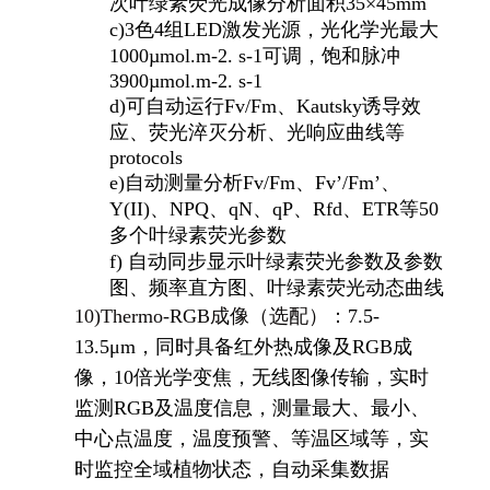
次叶绿素荧光成像分析面积35×45mm
c)
3
色4组LED激发光源，光化学光最大
1000µmol.m-2. s-1可调，饱和脉冲
3900µmol.m-2. s-1
d)
可自动运行Fv/Fm、Kautsky诱导效
应、荧光淬灭分析、光响应曲线等
protocols
e)
自动测量分析Fv/Fm、Fv’/Fm’、
Y(II)、NPQ、qN、qP、Rfd、ETR等50
多个叶绿素荧光参数
f)
自动同步显示叶绿素荧光参数及参数
图、频率直方图、叶绿素荧光动态曲线
10)
Thermo-RGB
成像（选配）：
7.5-
13.5
μm，同时具备红外热成像及RGB成
像，10倍光学变焦，无线图像传输，实时
监测RGB及温度信息，测量最大、最小、
中心点温度，温度预警、等温区域等，实
时监控全域植物状态，自动采集数据