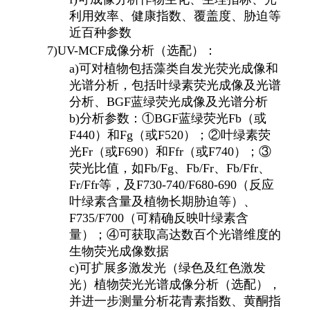
利用效率、健康指数、覆盖度、胁迫等
近百种参数
7)
UV-MCF
成像分析（选配）：
a)
可对植物包括藻类自发光荧光成像和
光谱分析，包括叶绿素荧光成像及光谱
分析、BGF蓝绿荧光成像及光谱分析
b)
分析参数：①BGF蓝绿荧光Fb（或
F440）和Fg（或F520）；②叶绿素荧
光Fr（或F690）和Ffr（或F740）；③
荧光比值，如Fb/Fg、Fb/Fr、Fb/Ffr、
Fr/Ffr等，及F730-740/F680-690（反应
叶绿素含量及植物长期胁迫等）、
F735/F700（可精确反映叶绿素含
量）；④可获取高达数百个光谱维度的
生物荧光成像数据
c)
可扩展多激发光（绿色及红色激发
光）植物荧光光谱成像分析（选配），
并进一步测量分析花青素指数、黄酮指