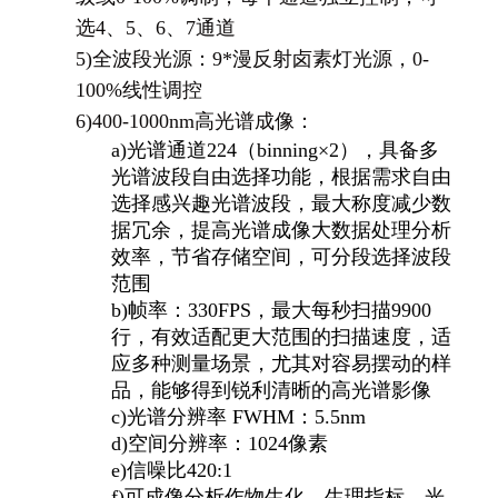
选4、5、6、7通道
5)
全波段光源：9*漫反射卤素灯光源，0-
100%线性调控
6)
400-1000nm
高光谱成像：
a)
光谱通道224（binning×2），具备多
光谱波段自由选择功能，根据需求自由
选择感兴趣光谱波段，最大称度减少数
据冗余，提高光谱成像大数据处理分析
效率，节省存储空间，可分段选择波段
范围
b)
帧率：330FPS，最大每秒扫描9900
行，有效适配更大范围的扫描速度，适
应多种测量场景，尤其对容易摆动的样
品，能够得到锐利清晰的高光谱影像
c)
光谱分辨率 FWHM：5.5nm
d)
空间分辨率：1024像素
e)
信噪比420:1
f)
可成像分析作物生化、生理指标、光