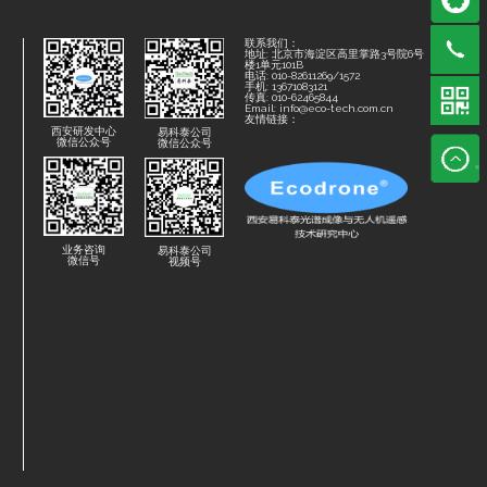
联系我们：
地址: 北京市海淀区高里掌路3号院6号
楼1单元101B
电话: 010-82611269/1572
手机: 13671083121
传真: 010-62465844
Email: info@eco-tech.com.cn
友情链接：
西安研发中心
易科泰公司
微信公众号
微信公众号
业务咨询
易科泰公司
微信号
视频号